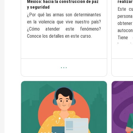
México: hacia la construcción de paz
realizar
y seguridad
Texto del
Este cu
Texto del resumen del curso:
¿Por qué las armas son determinantes
persona
en la violencia que vive nuestro país?
obtener 
¿Cómo atender este fenómeno?
autocon
Conoce los detalles en este curso.
Tiene 
herramie