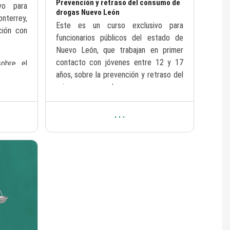
Prevención y retraso del consumo de
vo para
drogas Nuevo León
nterrey,
Texto del resumen del curso:
Este es un curso exclusivo para
ción con
funcionarios públicos del estado de
Nuevo León, que trabajan en primer
contacto con jóvenes entre 12 y 17
obre el
años, sobre la prevención y retraso del
México y
primer consumo de ...