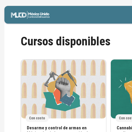
Saltar al contenido principal
Bloques
Cursos disponibles
Con costo
Con cos
Nombre del curso
Nombre 
Desarme y control de armas en
Cannabi