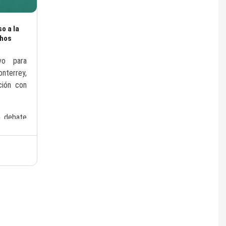
o a la
chos
vo para
nterrey,
ción con
n debate
o a las