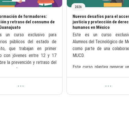
2026
del curso
Nombre del curso
Formación de formadores:
Nuevos desafíos para el acces
ión y retraso del consumo de
justicia y protección de dere
Guanajuato
humanos en México
 resumen del curso:
Texto del resumen del curso:
s un curso exclusivo para
Este es un curso exclusi
arios públicos del estado de
Alumnos del Tecnológico de Mo
ato, que trabajan en primer
como parte de una colabora
o con jóvenes entre 12 y 17
MUCD.
bre la prevención y retraso del
Este curso plantea generar u
onsumo de ...
con el alumnado entorn
recientes reformas...