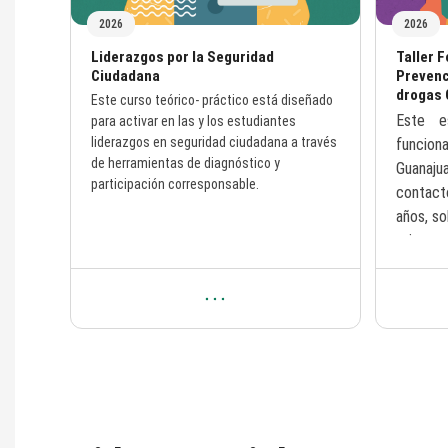
2026
2026
Nombre del curso
Nombre 
Liderazgos por la Seguridad
Taller 
Ciudadana
Prevenc
drogas 
Texto del resumen del curso:
Este curso teórico- práctico está diseñado
Texto del
Este e
para activar en las y los estudiantes
liderazgos en seguridad ciudadana a través
funcion
de herramientas de diagnóstico y
Guanaju
participación corresponsable.
contact
años, so
primer c