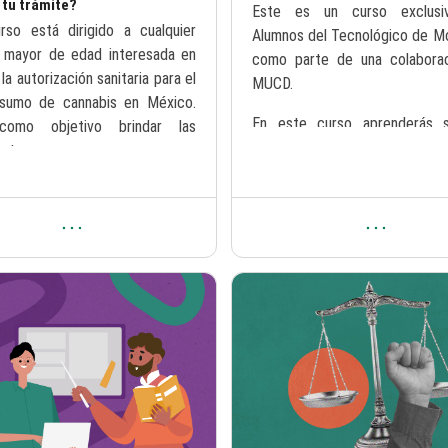
 tu trámite?
Texto del resumen del curso:
Este es un curso exclusi
 resumen del curso:
rso está dirigido a cualquier
Alumnos del Tecnológico de Mo
 mayor de edad interesada en
como parte de una colabora
la autorización sanitaria para el
MUCD.
sumo de cannabis en México.
En este curso aprenderás s
como objetivo brindar las
papel del Poder Judicial en 
ntas ...
las ...