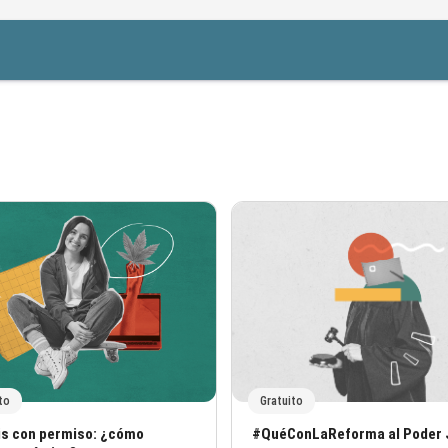
to
Gratuito
del curso
Nombre del curso
s con permiso: ¿cómo
#QuéConLaReforma al Poder J